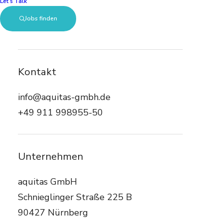
Let’s Talk
Ohne Lebenslauf bewerben
Jobs finden
Persönliche Daten
2
Kontakt
info@aquitas-gmbh.de
Anschreiben,
Bewerbungsfoto und
+49 911 998955-50
3
Zeugnisse hochladen
Unternehmen
aquitas GmbH
Schnieglinger Straße 225 B
90427 Nürnberg