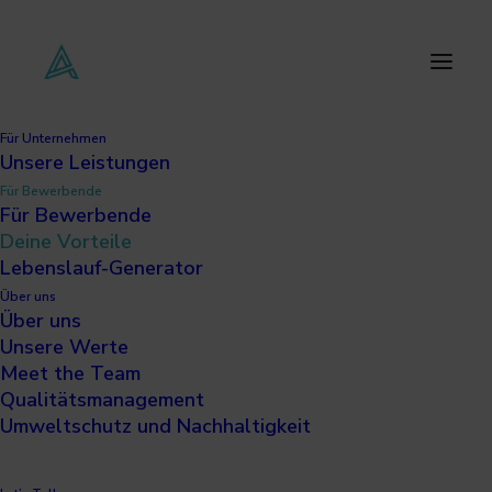
Für Unternehmen
Deine Vorteile
Unsere Leistungen
Für Bewerbende
Für Bewerbende
Chancen nutzen.
Deine Vorteile
Lebenslauf-Generator
Bei uns steht deine Zukunft im Mittelpunkt.
Über uns
Über uns
Finde den Job, der zu dir passt – schnell,
Unsere Werte
unkompliziert und mit Perspektive. Profitiere
Meet the Team
Qualitätsmanagement
von einem Bewerbungsprozess, der dich und
Umweltschutz und Nachhaltigkeit
deine Stärken in den Fokus rückt.