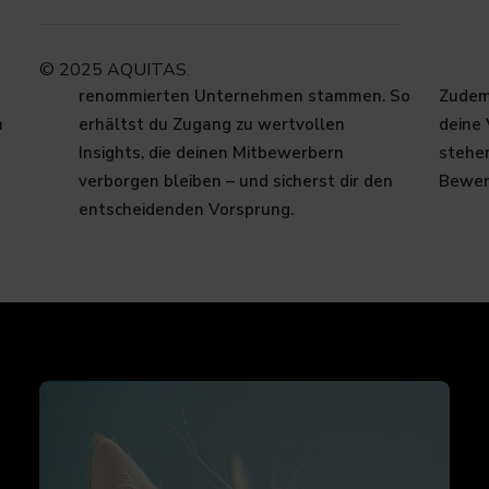
 hin zu
exklusiven Einblicken und einzigartigen
Aufbe
Informationen, die aus unserer
helfen
elfalt
langjährigen Zusammenarbeit mit
bestmö
© 2025 AQUITAS.
renommierten Unternehmen stammen. So
Zudem 
n
erhältst du Zugang zu wertvollen
deine
Insights, die deinen Mitbewerbern
stehe
verborgen bleiben – und sicherst dir den
Bewer
entscheidenden Vorsprung.​