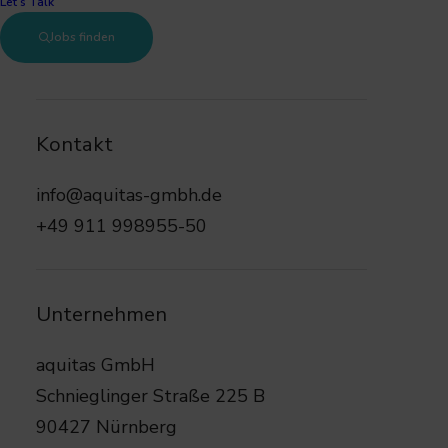
Let’s Talk
Jobs finden
Deine Vorteile mit AQUITAS
Kontakt
info@aquitas-gmbh.de
+49 911 998955-50
Unternehmen
aquitas GmbH
cen
Always one step ahead
Coa
Schnieglinger Straße 225 B
90427 Nürnberg
ht von
Mit uns an deiner Seite profitierst du von
Wir un