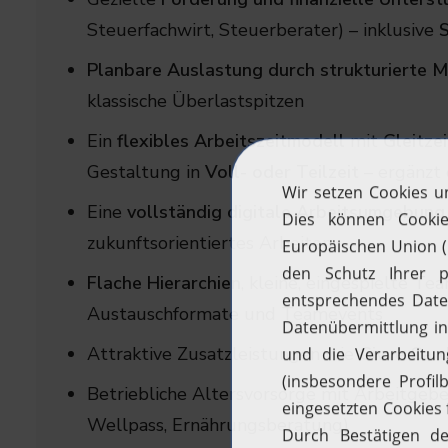
Steuerfachwirt, Steuerberater) – inklusive
Planbare Auslastung durch strukturierte 
klassische Überlastspitzen
Ein
flexibles Arbeitszeitmodell
mit
Gleitzei
Gestaltung in
Voll- oder Teilzeit
– ergänzt
Eine
vollständig digitale Arbeitsumgebung
zukunftsorientiertes Arbeiten
Flache Hierarchien
, kleine, eingespielte 
Austauschformate und Teamevents
Attraktive Zusatzleistungen wie
Givve Card
Betriebliche Altersvorsorge mit Arbeitge
Wellpass, Ernährungsberatung)