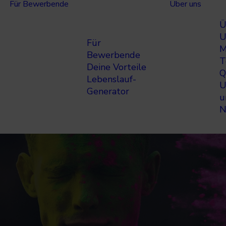
Für Bewerbende
Über uns
Ü
U
Für
M
Bewerbende
T
Deine Vorteile
Q
Lebenslauf-
U
Generator
u
N