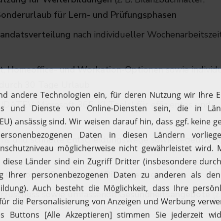
Sonderurlaub
für
Lern- und Prüfungsphasen
Mandatsverteilung
nach individueller Wochenarbeitszei
t
,
Homeoffice- und Workation-Optionen
sowie individ
 durch 30 Tage Urlaub
(DATEV, Microsoft 365, KI-Tools) für effizientes und
Teams und schnelle Entscheidungswege sowie regelmäßi
, Corporate Benefits und Bike Leasing
berzuschuss sowie umfassende
Gesundheitsangebote
(z