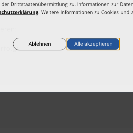
eren:
rfolg: