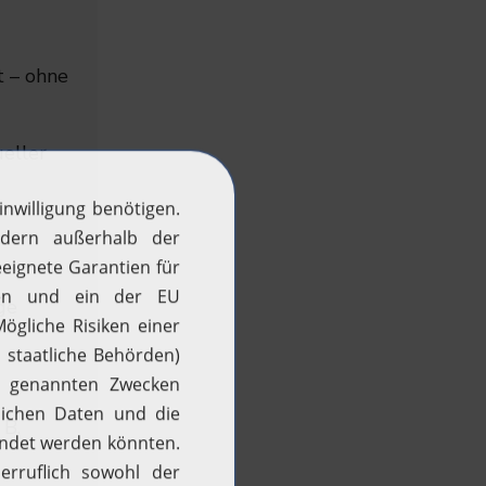
t – ohne
ueller
ge
. B.