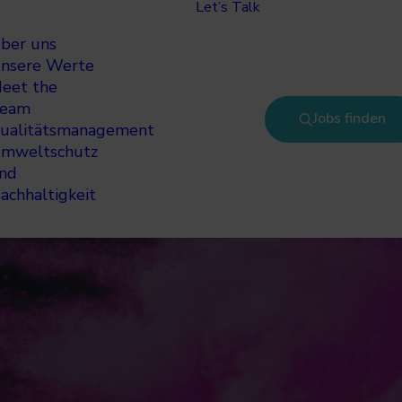
Let’s Talk
ber uns
nsere Werte
eet the
eam
Jobs finden
ualitätsmanagement
mweltschutz
nd
achhaltigkeit