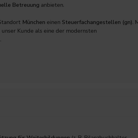
uelle Betreuung
anbieten.
 Standort
München
einen
Steuerfachangestellen (gn)
. 
 unser Kunde als eine der modernsten
.
tützung für Weiterbildungen
(z. B. Bilanzbuchhalter,