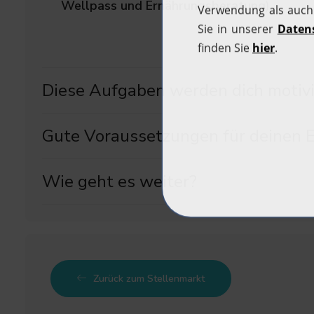
Wellpass und Ernährungsberatung)
Diese Aufgaben werden dich motivi
Gute Voraussetzungen für deinen E
Wie geht es weiter?
Zurück zum Stellenmarkt