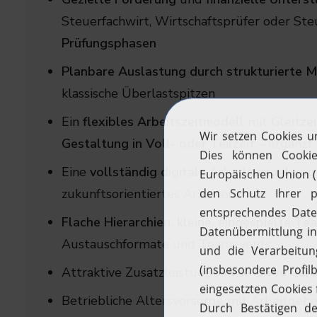
Steuerfachwirt, Wirtschaftsprüfer oder Ste
Prüfungsphasen
Planbare Auslastung durch strukturierte 
klassische Überlastspitzen
Ein
flexibles Arbeitszeitmodell
mit
Gleitze
Gestaltung in Voll- oder Teilzeit
– ergänzt
Eine
vollständig digitale Arbeitsumgebung
zukunftsorientiertes Arbeiten
Flache Hierarchien, kleine, eingespielte 
Austauschformate und Teamevents
Attraktive Zusatzleistungen wie
Givve Card
Betriebliche Altersvorsorge mit Arbeitgeb