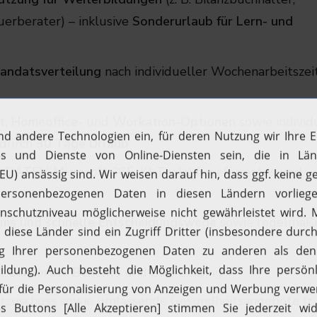
uerberater) – inklusive
Sonderurlaub für Lern- und
Mandatsverteilung
nach individueller Wochenarbeitszei
it, Homeoffice-
und
Workation-Optionen
sowie individ
 durch
30 Tage Urlaub
(DATEV, Microsoft 365, KI-Tools) für effizientes und
Teams und schnelle Entscheidungswege
sowie regelmäß
, Corporate Benefits
und Bike Leasing
erzuschuss sowie umfassende Gesundheitsangebote (z. 