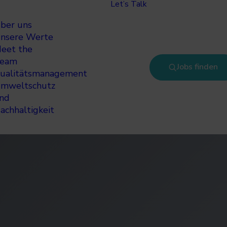
Let’s Talk
ber uns
nsere Werte
eet the
eam
Jobs finden
ualitätsmanagement
mweltschutz
nd
achhaltigkeit