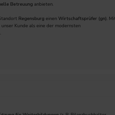
uelle Betreuung
anbieten.
 Standort
Regensburg
einen
Wirtschaftsprüfer (gn)
. Mi
 unser Kunde als eine der modernsten
.
tützung für Weiterbildungen
(z. B. Bilanzbuchhalter,