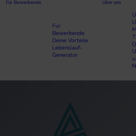
Für Bewerbende
Über uns
Ü
U
Für
M
Bewerbende
T
Deine Vorteile
Q
Lebenslauf-
U
Generator
u
N