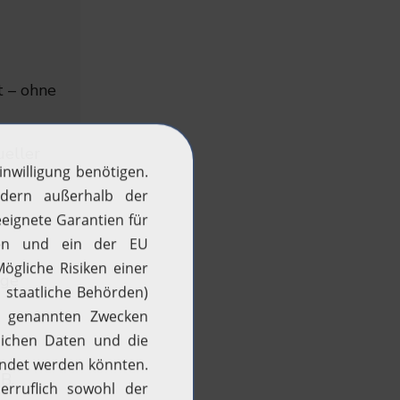
t – ohne
ueller
ige
B.