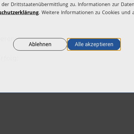
eren:
rfolg: