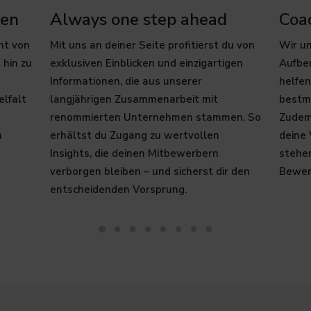
cen
Always one step ahead
Coa
ht von
Mit uns an deiner Seite profitierst du von
Wir un
 hin zu
exklusiven Einblicken und einzigartigen
Aufbe
Informationen, die aus unserer
helfen
elfalt
langjährigen Zusammenarbeit mit
bestmö
renommierten Unternehmen stammen. So
Zudem 
n
erhältst du Zugang zu wertvollen
deine
Insights, die deinen Mitbewerbern
stehe
verborgen bleiben – und sicherst dir den
Bewer
entscheidenden Vorsprung.​