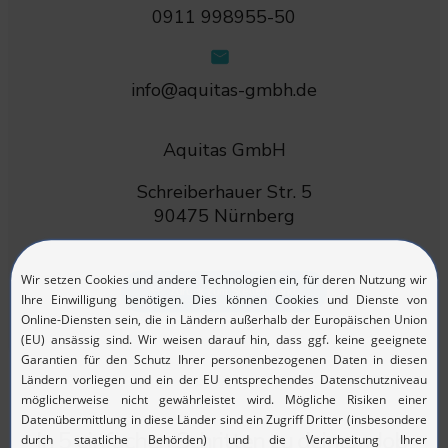
0911 998955-50
info@aquitas-gmbh.de
Aquitas GmbH
Schreiberhauer Str. 5
90475 Nürnberg
Zurück zum Stellenmarkt
In 5 einfachen Schritten zu deinem Job