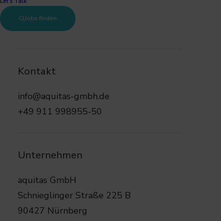
Let’s Talk
Jobs finden
30159 Hannover
Kontakt
Vollzeit
info@aquitas-gmbh.de
+49 911 998955-50
50.000 € – 70.000 €
Unternehmen
aquitas GmbH
Schnieglinger Straße 225 B
90427 Nürnberg