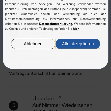
Arbeitgeber.
Auf der Zielgeraden
4
Wir machen dich fit für das
Bewerbungsgespräch und stehen während
des gesamten Bewerbungsprozesses bis zur
Vertragsunterschrift an deiner Seite.​
Und dann…?
Auf Nimmer Wiedersehen
5