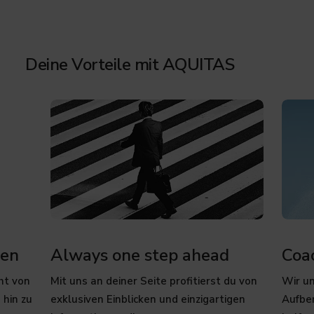
Deine Vorteile mit AQUITAS
cen
Always one step ahead
Coa
ht von
Mit uns an deiner Seite profitierst du von
Wir un
 hin zu
exklusiven Einblicken und einzigartigen
Aufbe