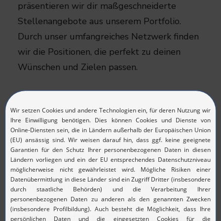
präsentieren wir dir maßgeschneiderte
Stellenangebote aus unserem Portfolio.
Durch unser umfangreiches Netzwerk finden
wir die Positionen, die perfekt zu deinen
Wünschen und Zielen passen.​
Ready, Set, Go?
3
Die Stelle passt, der Rahmen stimmt – jetzt
liegt es an uns, dich ins beste Licht zu rücken.
Gemeinsam optimieren wir deine Unterlagen
und präsentieren dich mit einer passgenauen
Empfehlung direkt bei deinem zukünftigen