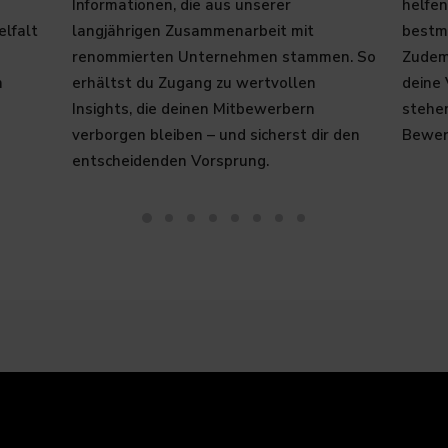
Informationen, die aus unserer
helfen
elfalt
langjährigen Zusammenarbeit mit
bestmö
renommierten Unternehmen stammen. So
Zudem 
n
erhältst du Zugang zu wertvollen
deine
Insights, die deinen Mitbewerbern
stehe
verborgen bleiben – und sicherst dir den
Bewer
entscheidenden Vorsprung.​