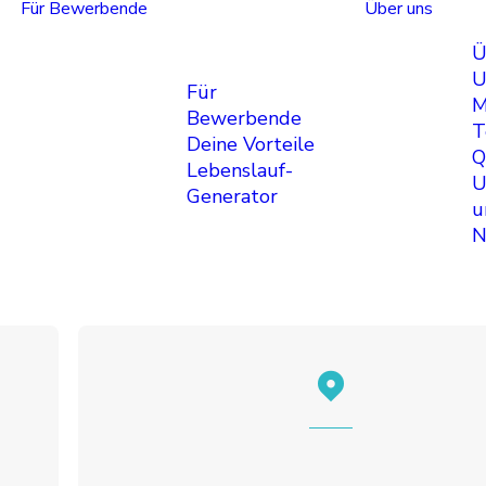
Für Bewerbende
Über uns
Ü
U
Für
M
Bewerbende
T
Deine Vorteile
Q
Lebenslauf-
U
Generator
u
N