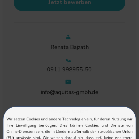
Jetzt bewerben
Renata Bajzath
0911 998955-50
info@aquitas-gmbh.de
Aquitas GmbH
Schreiberhauer Str. 5
90475 Nürnberg