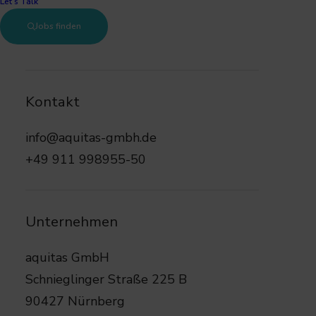
Let’s Talk
Jobs finden
96450 Coburg
Kontakt
Vollzeit
info@aquitas-gmbh.de
+49 911 998955-50
72.000 € – 77.000 €
Unternehmen
aquitas GmbH
Schnieglinger Straße 225 B
90427 Nürnberg