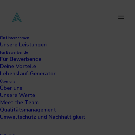
Für Unternehmen
Unsere Leistungen
Product Conformity
Für Bewerbende
Manager (gn)
Für Bewerbende
Deine Vorteile
Lebenslauf-Generator
Über uns
Über uns
Unsere Werte
Meet the Team
Qualitätsmanagement
Umweltschutz und Nachhaltigkeit
30.06.2026