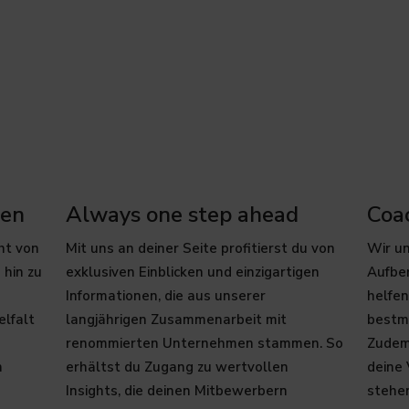
cen
Always one step ahead
Coa
ht von
Mit uns an deiner Seite profitierst du von
Wir un
 hin zu
exklusiven Einblicken und einzigartigen
Aufbe
Informationen, die aus unserer
helfen
elfalt
langjährigen Zusammenarbeit mit
bestmö
renommierten Unternehmen stammen. So
Zudem 
n
erhältst du Zugang zu wertvollen
deine
Insights, die deinen Mitbewerbern
stehe