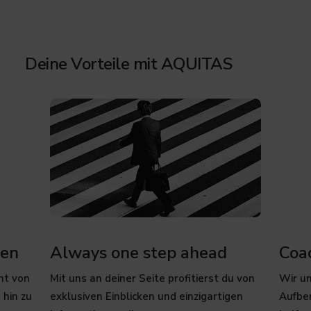
Deine Vorteile mit AQUITAS
cen
Always one step ahead
Coa
ht von
Mit uns an deiner Seite profitierst du von
Wir un
 hin zu
exklusiven Einblicken und einzigartigen
Aufbe