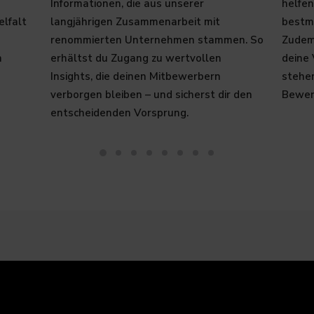
Informationen, die aus unserer
helfen
elfalt
langjährigen Zusammenarbeit mit
bestmö
renommierten Unternehmen stammen. So
Zudem 
n
erhältst du Zugang zu wertvollen
deine
Insights, die deinen Mitbewerbern
stehe
verborgen bleiben – und sicherst dir den
Bewer
entscheidenden Vorsprung.​