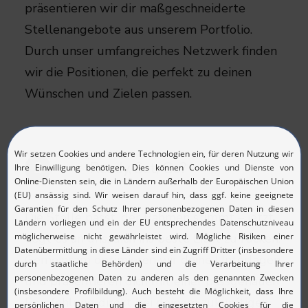
präsentieren wir dir maßgeschneiderte
Stellenangebote aus unserem Portfolio.
Durch unser umfangreiches Netzwerk finden
wir die Positionen, die perfekt zu deinen
Wünschen und Zielen passen.​
Ready, Set, Go?
3
Die Stelle passt, der Rahmen stimmt – jetzt
liegt es an uns, dich ins beste Licht zu rücken.
Gemeinsam optimieren wir deine Unterlagen
und präsentieren dich mit einer passgenauen
Empfehlung direkt bei deinem zukünftigen