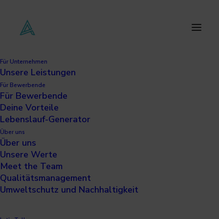
Für Unternehmen
Unsere Leistungen
Informationssicherheitsbeauf
Für Bewerbende
(gn)
Für Bewerbende
Deine Vorteile
Lebenslauf-Generator
Über uns
Über uns
Unsere Werte
Meet the Team
Qualitätsmanagement
Umweltschutz und Nachhaltigkeit
16.07.2026