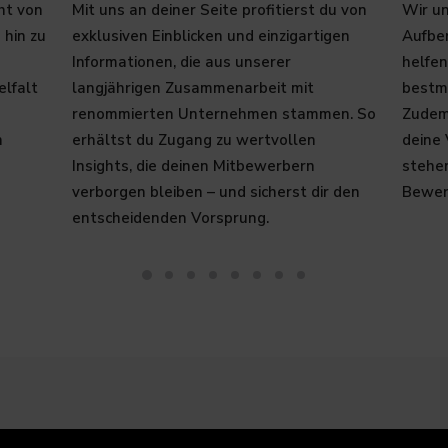
ht von
Mit uns an deiner Seite profitierst du von
Wir un
 hin zu
exklusiven Einblicken und einzigartigen
Aufbe
Informationen, die aus unserer
helfen
elfalt
langjährigen Zusammenarbeit mit
bestmö
renommierten Unternehmen stammen. So
Zudem 
n
erhältst du Zugang zu wertvollen
deine
Insights, die deinen Mitbewerbern
stehe
verborgen bleiben – und sicherst dir den
Bewer
entscheidenden Vorsprung.​