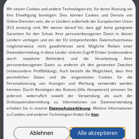
info@aquitas-gmbh.de
Aquitas GmbH
Schreiberhauer Str. 5
90475 Nürnberg
Zurück zum Stellenmarkt
In 5 einfachen Schritten zu deinem Job