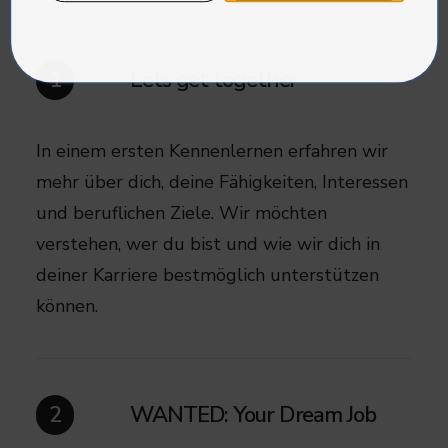
Lets get together
1
In einem ersten Kennenlernen erfahren wir
mehr über dich, deine Fähigkeiten, Interessen
und beruflichen Ziele. Wir möchten
verstehen, wer du bist und wie wir dich in
deiner Karriere bestmöglich unterstützen
können.
WANTED: Your Dream Job
2