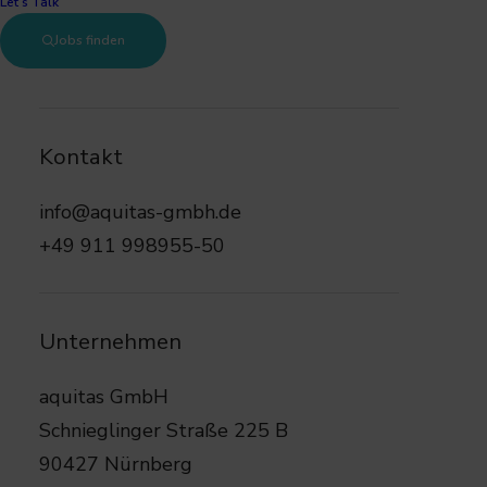
Let’s Talk
Jobs finden
91522 Ansbach, Mittelfranken
Kontakt
Vollzeit
info@aquitas-gmbh.de
+49 911 998955-50
85.000 € – 105.000 €
Unternehmen
aquitas GmbH
Schnieglinger Straße 225 B
90427 Nürnberg