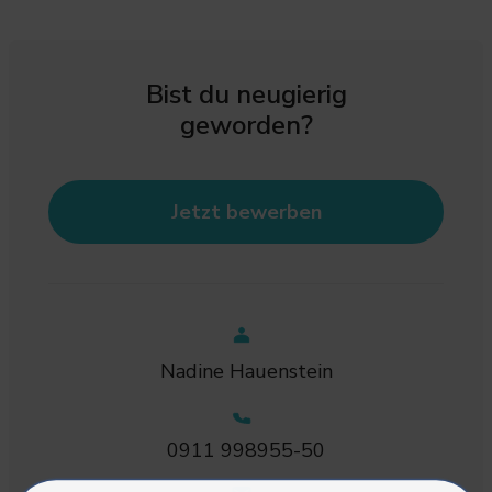
Bist du neugierig
geworden?
Jetzt bewerben
Nadine Hauenstein
0911 998955-50