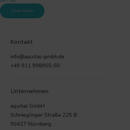
Let’s Talk
Jobs finden
wir
sind
für
dich
da!
Kontakt
info@aquitas-gmbh.de
+49 911 998955-50
Unternehmen
aquitas GmbH
Schnieglinger Straße 225 B
90427 Nürnberg