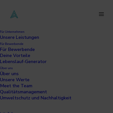
Für Unternehmen
Unsere Leistungen
Initiativbewerbung
Für Bewerbende
Für Bewerbende
Deine Vorteile
We extend your
Lebenslauf-Generator
Über uns
network.
Über uns
Unsere Werte
Meet the Team
Qualitätsmanagement
Umweltschutz und Nachhaltigkeit
Deine Kontaktdaten &