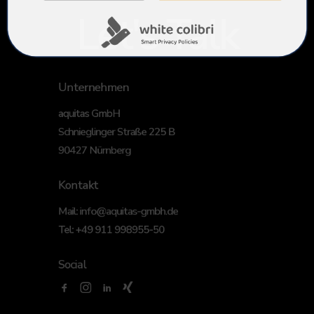
Let's Talk
Unternehmen
aquitas GmbH
Schnieglinger Straße 225 B
90427 Nürnberg
Kontakt
Mail:
info@aquitas-gmbh.de
Tel:
+49 911 998955-50
Social